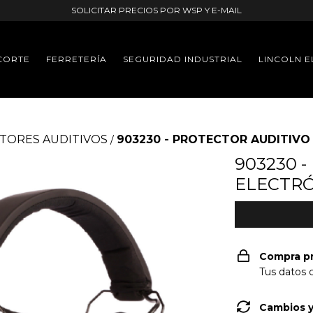
SOLICITAR PRECIOS POR WSP Y E-MAIL
CORTE
FERRETERÍA
SEGURIDAD INDUSTRIAL
LINCOLN E
TORES AUDITIVOS
903230 - PROTECTOR AUDITIVO 
/
903230 
ELECTRÓN
Compra p
Tus datos 
Cambios y