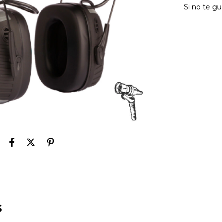
Si no te gu
S