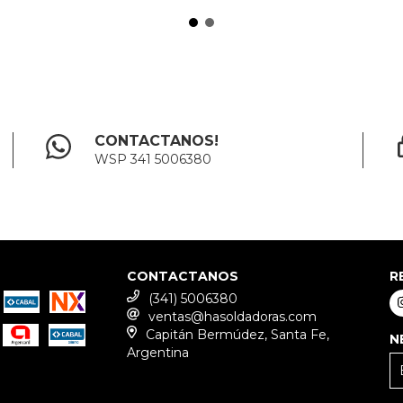
CONTACTANOS!
WSP 341 5006380
CONTACTANOS
R
(341) 5006380
ventas@hasoldadoras.com
Capitán Bermúdez, Santa Fe,
N
Argentina