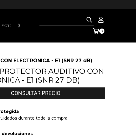
LECTRIC
AXO WELDING
AXO WELDING LASER
HYPERTH
0
CON ELECTRÓNICA - E1 (SNR 27 dB)
- PROTECTOR AUDITIVO CON
ICA - E1 (SNR 27 DB)
rotegida
cuidados durante toda la compra.
 devoluciones