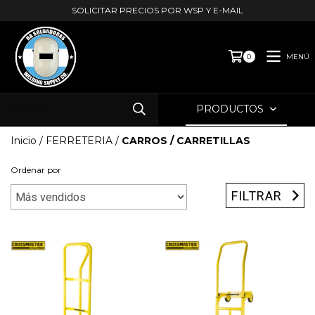
SOLICITAR PRECIOS POR WSP Y E-MAIL
MENÚ
0
PRODUCTOS
Inicio
/
FERRETERIA
/
CARROS / CARRETILLAS
Ordenar por
FILTRAR