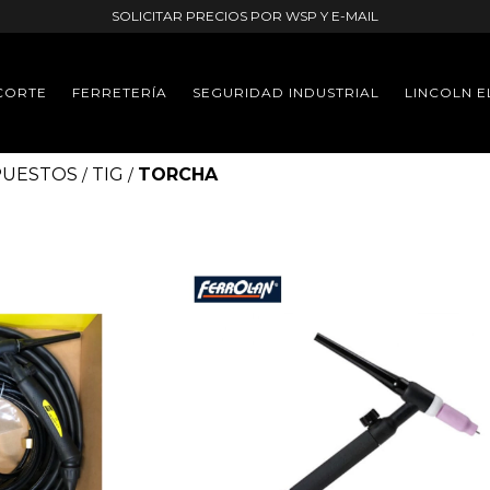
SOLICITAR PRECIOS POR WSP Y E-MAIL
CORTE
FERRETERÍA
SEGURIDAD INDUSTRIAL
LINCOLN E
PUESTOS
TIG
TORCHA
/
/