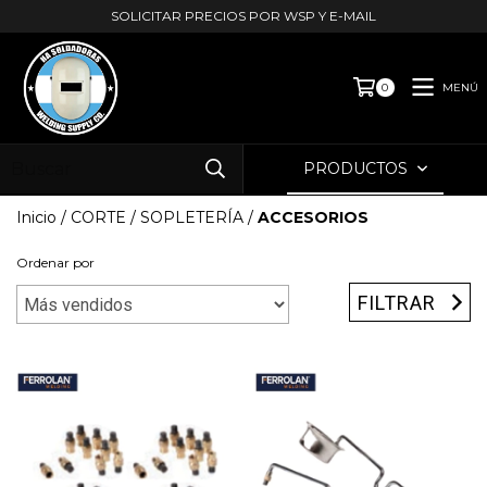
SOLICITAR PRECIOS POR WSP Y E-MAIL
MENÚ
0
PRODUCTOS
Inicio
/
CORTE
/
SOPLETERÍA
/
ACCESORIOS
Ordenar por
FILTRAR