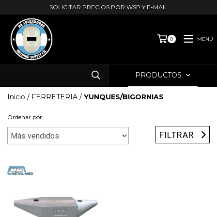
SOLICITAR PRECIOS POR WSP Y E-MAIL
MENÚ
0
PRODUCTOS
Inicio
/
FERRETERIA
/
YUNQUES/BIGORNIAS
Ordenar por
FILTRAR