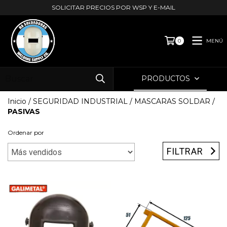
SOLICITAR PRECIOS POR WSP Y E-MAIL
MENÚ
0
PRODUCTOS
Inicio
/
SEGURIDAD INDUSTRIAL
/
MASCARAS SOLDAR
/
PASIVAS
Ordenar por
FILTRAR