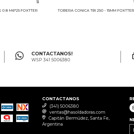
 0.8 M6*25 FOXTTER
TOBERA CONICA TBI 250 - 15MM FOXTTE
CONTACTANOS!
WSP 341 5006380
CONTACTANOS
R
(341) 5006380
ventas@hasoldadoras.com
Capitán Bermúdez, Santa Fe,
N
Argentina