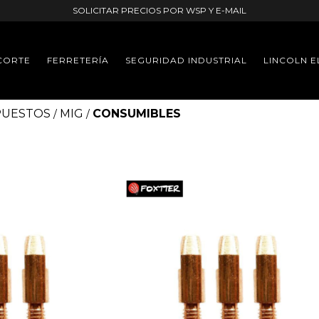
SOLICITAR PRECIOS POR WSP Y E-MAIL
CORTE
FERRETERÍA
SEGURIDAD INDUSTRIAL
LINCOLN E
PUESTOS
MIG
CONSUMIBLES
/
/