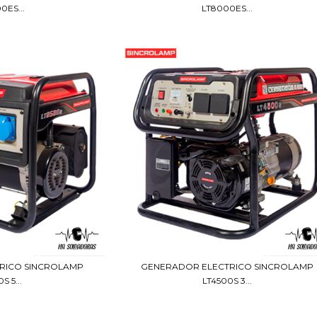
0ES...
LT8000ES...
RICO SINCROLAMP
GENERADOR ELECTRICO SINCROLAMP
S 5...
LT4500S 3...