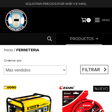
SOLICITAR PRECIOS POR WSP Y E-MAIL
MENÚ
0
PRODUCTOS
Inicio
/
FERRETERIA
Ordenar por
FILTRAR
NUEVO