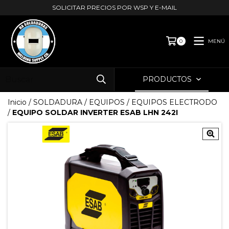
SOLICITAR PRECIOS POR WSP Y E-MAIL
MENÚ
0
PRODUCTOS
Inicio
/
SOLDADURA
/
EQUIPOS
/
EQUIPOS ELECTRODO
/
EQUIPO SOLDAR INVERTER ESAB LHN 242I