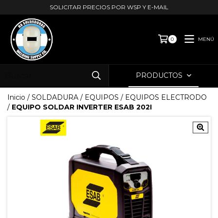
SOLICITAR PRECIOS POR WSP Y E-MAIL
MENÚ
0
PRODUCTOS
Inicio
/
SOLDADURA
/
EQUIPOS
/
EQUIPOS ELECTRODO
/
EQUIPO SOLDAR INVERTER ESAB 202I