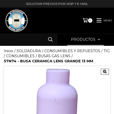
SOLICITAR PRECIOS POR WSP Y E-MAIL
MENÚ
0
PRODUCTOS
Inicio
/
SOLDADURA
/
CONSUMIBLES Y REPUESTOS
/
TIG
/
CONSUMIBLES
/
BUSAS GAS LENS
/
57N74 - BUSA CERAMICA LENS GRANDE 13 MM