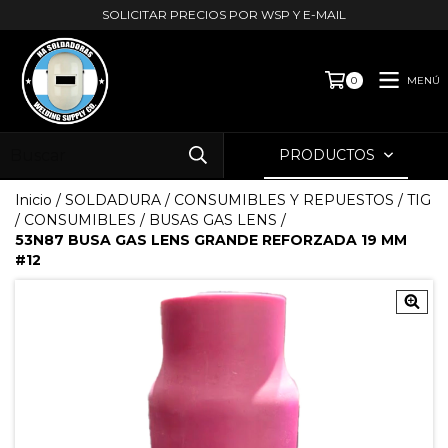
SOLICITAR PRECIOS POR WSP Y E-MAIL
MENÚ
0
PRODUCTOS
Inicio
/
SOLDADURA
/
CONSUMIBLES Y REPUESTOS
/
TIG
/
CONSUMIBLES
/
BUSAS GAS LENS
/
53N87 BUSA GAS LENS GRANDE REFORZADA 19 MM
#12