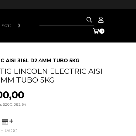
LECTRIC
AXO WELDING
AXO WELDING LASER
HYPERTH
0
IC AISI 316L D2,4MM TUBO 5KG
TIG LINCOLN ELECTRIC AISI
,4MM TUBO 5KG
00,00
os
$200.082,64
DE PAGO