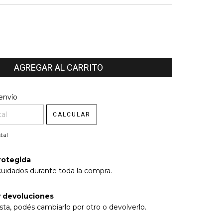
l CP:
envío
CAMBIAR CP
CALCULAR
tal
rotegida
cuidados durante toda la compra.
 devoluciones
sta, podés cambiarlo por otro o devolverlo.