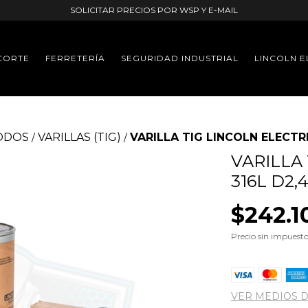
SOLICITAR PRECIOS POR WSP Y E-MAIL
CORTE
FERRETERÍA
SEGURIDAD INDUSTRIAL
LINCOLN E
ODOS
VARILLAS (TIG)
VARILLA TIG LINCOLN ELECTR
/
/
VARILLA 
316L D2
$242.1
Precio sin impuest
VER MEDIOS 