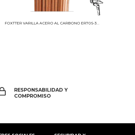
FOXTTER VARILLA ACERO AL CARBONO ER70S-3...
VA
RESPONSABILIDAD Y
COMPROMISO