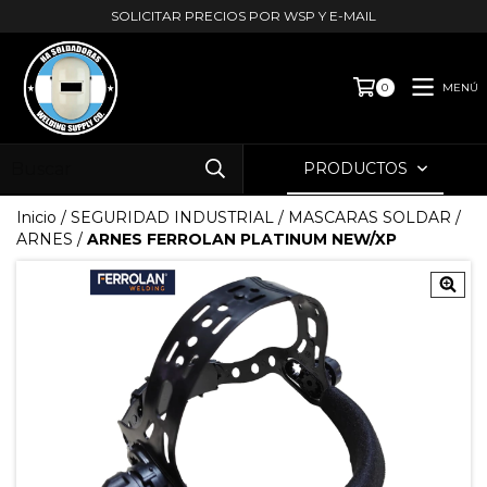
SOLICITAR PRECIOS POR WSP Y E-MAIL
MENÚ
0
PRODUCTOS
Inicio
/
SEGURIDAD INDUSTRIAL
/
MASCARAS SOLDAR
/
ARNES
/
ARNES FERROLAN PLATINUM NEW/XP